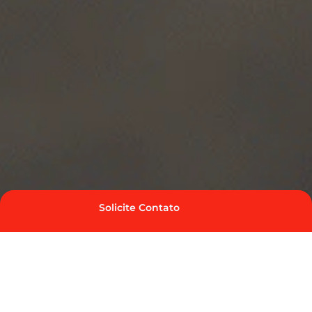
Solicite Contato
Vantagens de utilizar o cartão
combustível Edenred Ticket Log